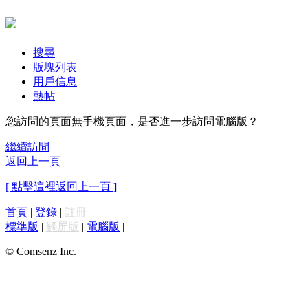
搜尋
版塊列表
用戶信息
熱帖
您訪問的頁面無手機頁面，是否進一步訪問電腦版？
繼續訪問
返回上一頁
[ 點擊這裡返回上一頁 ]
首頁
|
登錄
|
註冊
標準版
|
觸屏版
|
電腦版
|
© Comsenz Inc.