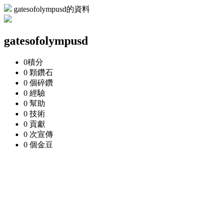
gatesofolympusd的資料
gatesofolympusd
0
積分
0 顆
鑽石
0 個
碎鑽
0
經驗
0
幫助
0
技術
0
貢獻
0 次
宣傳
0 個
金豆