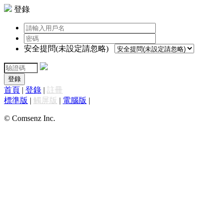
登錄
安全提問(未設定請忽略)
登錄
首頁
|
登錄
|
註冊
標準版
|
觸屏版
|
電腦版
|
© Comsenz Inc.