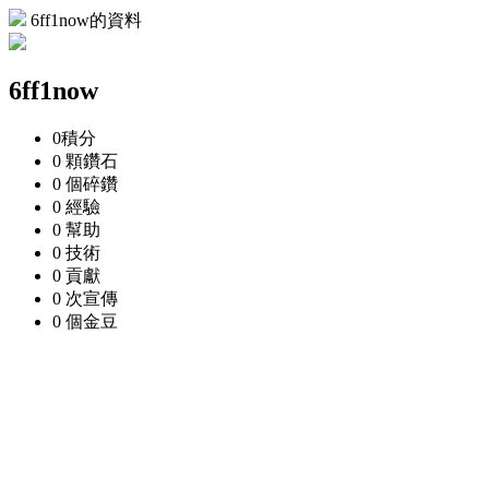
6ff1now的資料
6ff1now
0
積分
0 顆
鑽石
0 個
碎鑽
0
經驗
0
幫助
0
技術
0
貢獻
0 次
宣傳
0 個
金豆