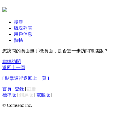
搜尋
版塊列表
用戶信息
熱帖
您訪問的頁面無手機頁面，是否進一步訪問電腦版？
繼續訪問
返回上一頁
[ 點擊這裡返回上一頁 ]
首頁
|
登錄
|
註冊
標準版
|
觸屏版
|
電腦版
|
© Comsenz Inc.