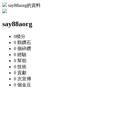
say88aorg的資料
say88aorg
0
積分
0 顆
鑽石
0 個
碎鑽
0
經驗
0
幫助
0
技術
0
貢獻
0 次
宣傳
0 個
金豆