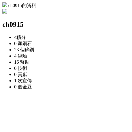
ch0915的資料
ch0915
4
積分
0 顆
鑽石
23 個
碎鑽
4
經驗
16
幫助
0
技術
0
貢獻
1 次
宣傳
0 個
金豆