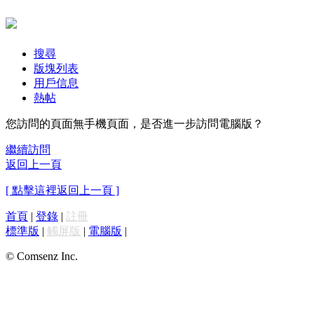
搜尋
版塊列表
用戶信息
熱帖
您訪問的頁面無手機頁面，是否進一步訪問電腦版？
繼續訪問
返回上一頁
[ 點擊這裡返回上一頁 ]
首頁
|
登錄
|
註冊
標準版
|
觸屏版
|
電腦版
|
© Comsenz Inc.