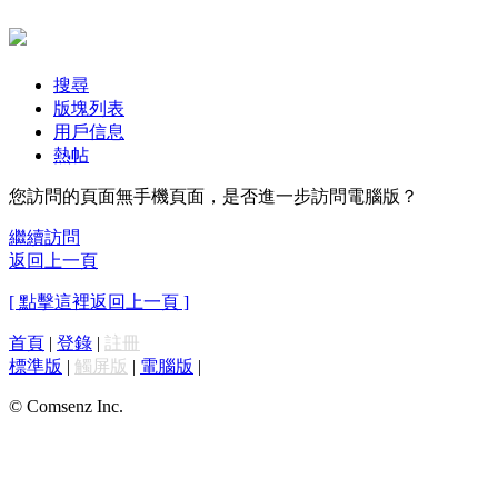
搜尋
版塊列表
用戶信息
熱帖
您訪問的頁面無手機頁面，是否進一步訪問電腦版？
繼續訪問
返回上一頁
[ 點擊這裡返回上一頁 ]
首頁
|
登錄
|
註冊
標準版
|
觸屏版
|
電腦版
|
© Comsenz Inc.