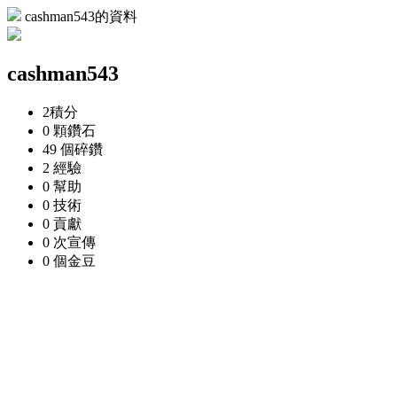
cashman543的資料
cashman543
2
積分
0 顆
鑽石
49 個
碎鑽
2
經驗
0
幫助
0
技術
0
貢獻
0 次
宣傳
0 個
金豆