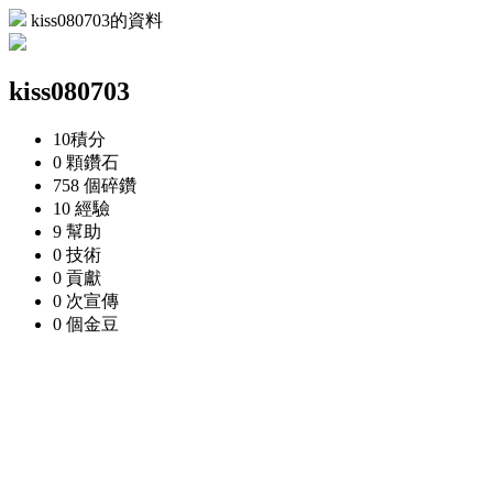
kiss080703的資料
kiss080703
10
積分
0 顆
鑽石
758 個
碎鑽
10
經驗
9
幫助
0
技術
0
貢獻
0 次
宣傳
0 個
金豆