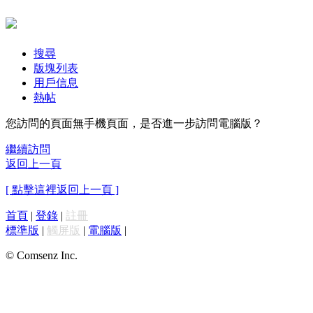
搜尋
版塊列表
用戶信息
熱帖
您訪問的頁面無手機頁面，是否進一步訪問電腦版？
繼續訪問
返回上一頁
[ 點擊這裡返回上一頁 ]
首頁
|
登錄
|
註冊
標準版
|
觸屏版
|
電腦版
|
© Comsenz Inc.