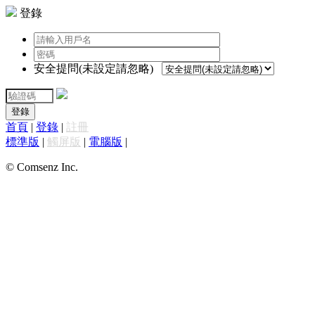
登錄
安全提問(未設定請忽略)
登錄
首頁
|
登錄
|
註冊
標準版
|
觸屏版
|
電腦版
|
© Comsenz Inc.