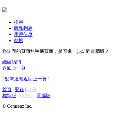
搜尋
版塊列表
用戶信息
熱帖
您訪問的頁面無手機頁面，是否進一步訪問電腦版？
繼續訪問
返回上一頁
[ 點擊這裡返回上一頁 ]
首頁
|
登錄
|
註冊
標準版
|
觸屏版
|
電腦版
|
© Comsenz Inc.