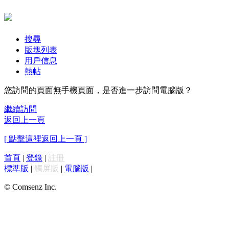
搜尋
版塊列表
用戶信息
熱帖
您訪問的頁面無手機頁面，是否進一步訪問電腦版？
繼續訪問
返回上一頁
[ 點擊這裡返回上一頁 ]
首頁
|
登錄
|
註冊
標準版
|
觸屏版
|
電腦版
|
© Comsenz Inc.