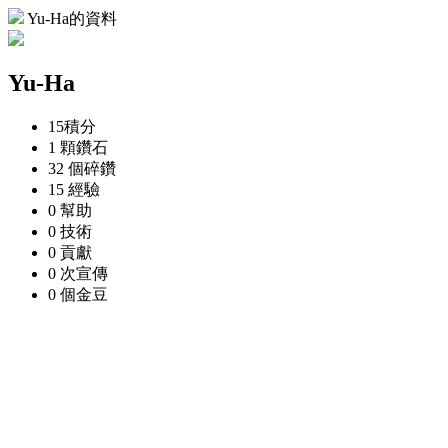
Yu-Ha的資料
Yu-Ha
15
積分
1 顆
鑽石
32 個
碎鑽
15
經驗
0
幫助
0
技術
0
貢獻
0 次
宣傳
0 個
金豆