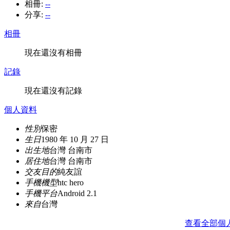
相冊:
--
分享:
--
相冊
現在還沒有相冊
記錄
現在還沒有記錄
個人資料
性別
保密
生日
1980 年 10 月 27 日
出生地
台灣 台南市
居住地
台灣 台南市
交友目的
純友誼
手機機型
htc hero
手機平台
Android 2.1
來自
台灣
查看全部個