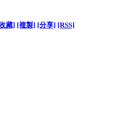
[收藏]
[複製]
[分享]
[RSS]