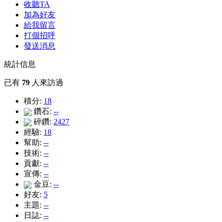
收聽TA
加為好友
給我留言
打個招呼
發送消息
統計信息
已有
79
人來訪過
積分:
18
鑽石:
--
碎鑽:
2427
經驗:
18
幫助:
--
技術:
--
貢獻:
--
宣傳:
--
金豆:
--
好友:
5
主題:
--
日誌:
--