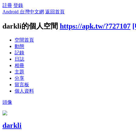
註冊
登錄
Android 台灣中文網
返回首頁
darkli的個人空間
https://apk.tw/?727107
空間首頁
動態
記錄
日誌
相冊
主題
分享
留言板
個人資料
頭像
darkli