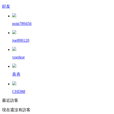
好友
poip789456
joe890120
voerkor
吳夯
CHD88
最近訪客
現在還沒有訪客