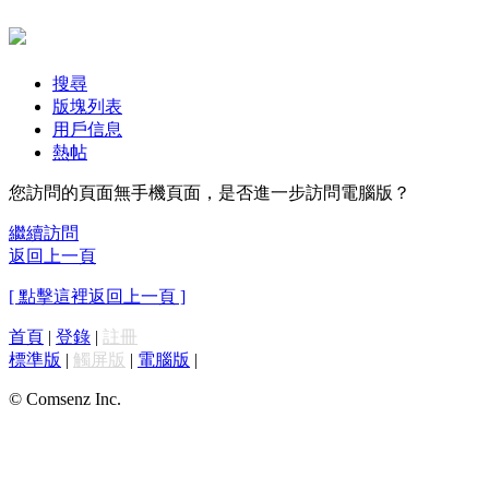
搜尋
版塊列表
用戶信息
熱帖
您訪問的頁面無手機頁面，是否進一步訪問電腦版？
繼續訪問
返回上一頁
[ 點擊這裡返回上一頁 ]
首頁
|
登錄
|
註冊
標準版
|
觸屏版
|
電腦版
|
© Comsenz Inc.