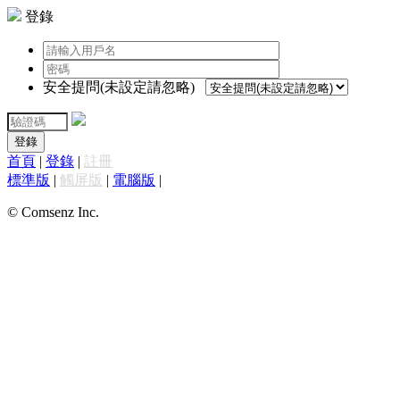
登錄
安全提問(未設定請忽略)
登錄
首頁
|
登錄
|
註冊
標準版
|
觸屏版
|
電腦版
|
© Comsenz Inc.