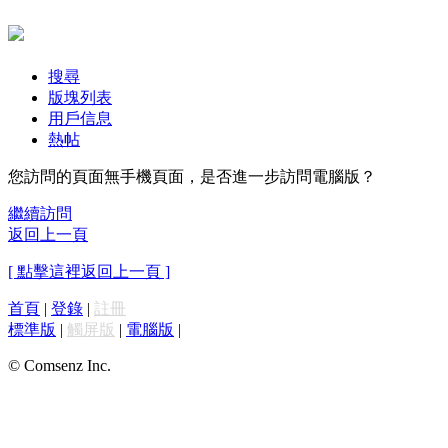
搜尋
版塊列表
用戶信息
熱帖
您訪問的頁面無手機頁面，是否進一步訪問電腦版？
繼續訪問
返回上一頁
[ 點擊這裡返回上一頁 ]
首頁
|
登錄
|
註冊
標準版
|
觸屏版
|
電腦版
|
© Comsenz Inc.