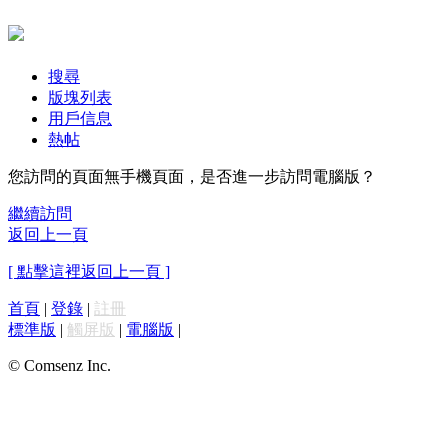
搜尋
版塊列表
用戶信息
熱帖
您訪問的頁面無手機頁面，是否進一步訪問電腦版？
繼續訪問
返回上一頁
[ 點擊這裡返回上一頁 ]
首頁
|
登錄
|
註冊
標準版
|
觸屏版
|
電腦版
|
© Comsenz Inc.