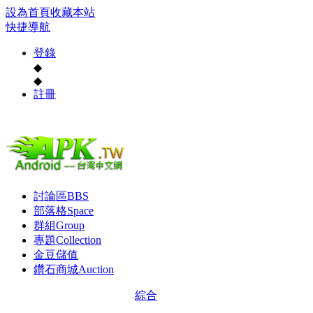
設為首頁
收藏本站
快捷導航
登錄
◆
◆
註冊
討論區
BBS
部落格
Space
群組
Group
專題
Collection
金豆儲值
鑽石商城
Auction
綜合