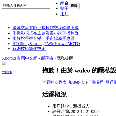
綜合
搜尋
帖子
用戶
遊戲交流
遊戲下載
軟體交流
軟體下載
手機影視
桌布主題
漫畫小說
手機鈴聲
水族館
手機音樂
二手市場
新手專區
HTC
Sony
Samsung
TWM
Huawei
MOTO
解密技術
繁化技術
Android 台灣中文網
›
部落格
›
隱私提醒
抱歉！由於 wuleo 的
wuleo
查看好友列表
|
加為好友
|
打個招呼
|
發送
活躍概況
用戶組:
A1 新機器人
註冊時間: 2012-12-21 02:56