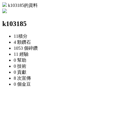
k103185的資料
k103185
11
積分
4 顆
鑽石
1053 個
碎鑽
11
經驗
0
幫助
0
技術
0
貢獻
8 次
宣傳
0 個
金豆