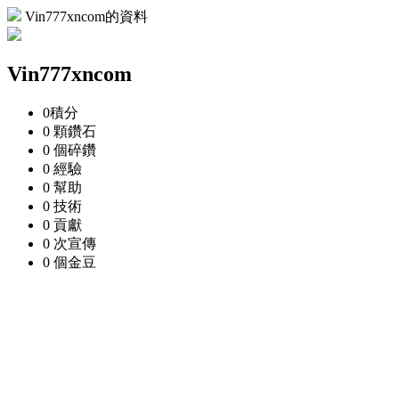
Vin777xncom的資料
Vin777xncom
0
積分
0 顆
鑽石
0 個
碎鑽
0
經驗
0
幫助
0
技術
0
貢獻
0 次
宣傳
0 個
金豆