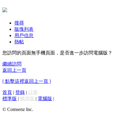
搜尋
版塊列表
用戶信息
熱帖
您訪問的頁面無手機頁面，是否進一步訪問電腦版？
繼續訪問
返回上一頁
[ 點擊這裡返回上一頁 ]
首頁
|
登錄
|
註冊
標準版
|
觸屏版
|
電腦版
|
© Comsenz Inc.