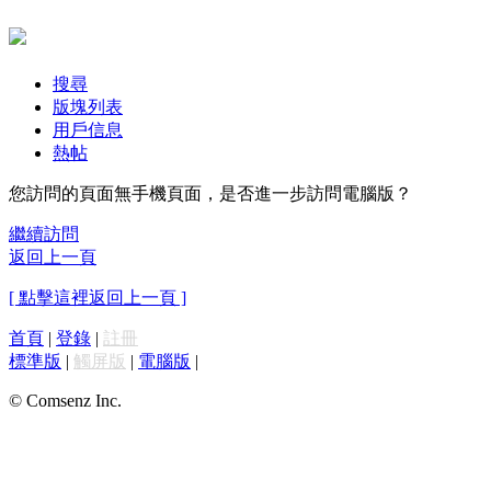
搜尋
版塊列表
用戶信息
熱帖
您訪問的頁面無手機頁面，是否進一步訪問電腦版？
繼續訪問
返回上一頁
[ 點擊這裡返回上一頁 ]
首頁
|
登錄
|
註冊
標準版
|
觸屏版
|
電腦版
|
© Comsenz Inc.