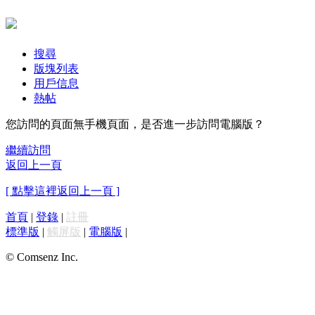
搜尋
版塊列表
用戶信息
熱帖
您訪問的頁面無手機頁面，是否進一步訪問電腦版？
繼續訪問
返回上一頁
[ 點擊這裡返回上一頁 ]
首頁
|
登錄
|
註冊
標準版
|
觸屏版
|
電腦版
|
© Comsenz Inc.