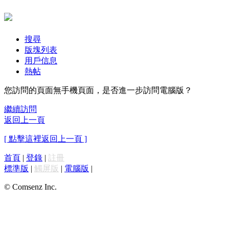
搜尋
版塊列表
用戶信息
熱帖
您訪問的頁面無手機頁面，是否進一步訪問電腦版？
繼續訪問
返回上一頁
[ 點擊這裡返回上一頁 ]
首頁
|
登錄
|
註冊
標準版
|
觸屏版
|
電腦版
|
© Comsenz Inc.