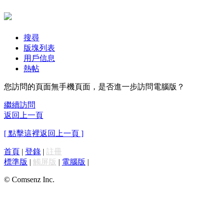
搜尋
版塊列表
用戶信息
熱帖
您訪問的頁面無手機頁面，是否進一步訪問電腦版？
繼續訪問
返回上一頁
[ 點擊這裡返回上一頁 ]
首頁
|
登錄
|
註冊
標準版
|
觸屏版
|
電腦版
|
© Comsenz Inc.