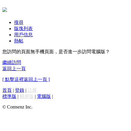
搜尋
版塊列表
用戶信息
熱帖
您訪問的頁面無手機頁面，是否進一步訪問電腦版？
繼續訪問
返回上一頁
[ 點擊這裡返回上一頁 ]
首頁
|
登錄
|
註冊
標準版
|
觸屏版
|
電腦版
|
© Comsenz Inc.