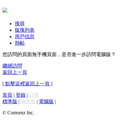
搜尋
版塊列表
用戶信息
熱帖
您訪問的頁面無手機頁面，是否進一步訪問電腦版？
繼續訪問
返回上一頁
[ 點擊這裡返回上一頁 ]
首頁
|
登錄
|
註冊
標準版
|
觸屏版
|
電腦版
|
© Comsenz Inc.