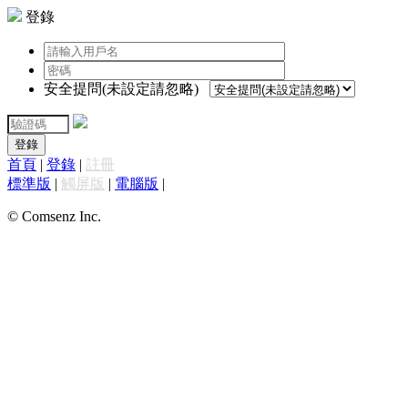
登錄
安全提問(未設定請忽略)
登錄
首頁
|
登錄
|
註冊
標準版
|
觸屏版
|
電腦版
|
© Comsenz Inc.