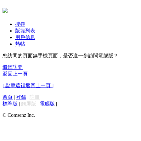
搜尋
版塊列表
用戶信息
熱帖
您訪問的頁面無手機頁面，是否進一步訪問電腦版？
繼續訪問
返回上一頁
[ 點擊這裡返回上一頁 ]
首頁
|
登錄
|
註冊
標準版
|
觸屏版
|
電腦版
|
© Comsenz Inc.