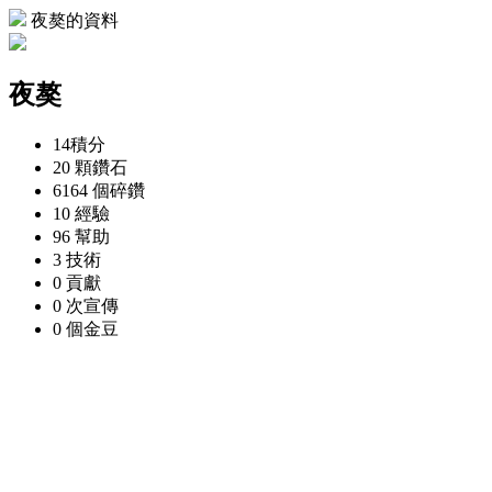
夜獒的資料
夜獒
14
積分
20 顆
鑽石
6164 個
碎鑽
10
經驗
96
幫助
3
技術
0
貢獻
0 次
宣傳
0 個
金豆