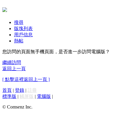
搜尋
版塊列表
用戶信息
熱帖
您訪問的頁面無手機頁面，是否進一步訪問電腦版？
繼續訪問
返回上一頁
[ 點擊這裡返回上一頁 ]
首頁
|
登錄
|
註冊
標準版
|
觸屏版
|
電腦版
|
© Comsenz Inc.