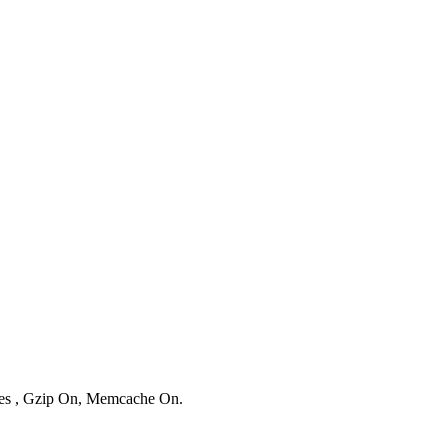
ries , Gzip On, Memcache On.