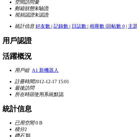
空間訪問量
郵箱狀態
未驗證
視頻認證
未認證
統計信息
好友數
|
記錄數
|
日誌數
|
相冊數
|
回帖數 0
|
主
用戶認證
活躍概況
用戶組
A1 新機器人
註冊時間
2012-12-17 15:01
最後訪問
所在時區
使用系統默認
統計信息
已用空間
0 B
積分
2
鑽石
顆