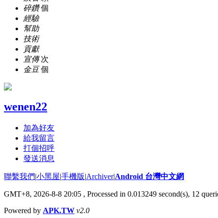
碎鑽
個
經驗
幫助
技術
貢獻
宣傳
次
金豆
個
wenen22
加為好友
給我留言
打個招呼
發送消息
聯繫我們
|
小黑屋
|
手機版
|
Archiver
|
Android 台灣中文網
GMT+8, 2026-8-8 20:05
, Processed in 0.013249 second(s), 12 que
Powered by
APK.TW
v2.0