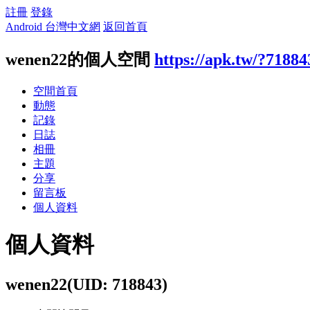
註冊
登錄
Android 台灣中文網
返回首頁
wenen22的個人空間
https://apk.tw/?71884
空間首頁
動態
記錄
日誌
相冊
主題
分享
留言板
個人資料
個人資料
wenen22
(UID: 718843)