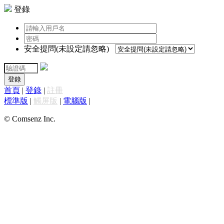
登錄
安全提問(未設定請忽略)
登錄
首頁
|
登錄
|
註冊
標準版
|
觸屏版
|
電腦版
|
© Comsenz Inc.