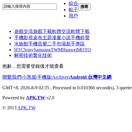
綜合
搜尋
帖子
用戶
遊戲交流
遊戲下載
軟體交流
軟體下載
手機影視
桌布主題
漫畫小說
手機鈴聲
水族館
手機音樂
二手市場
新手專區
HTC
Sony
Samsung
TWM
Huawei
MOTO
解密技術
繁化技術
抱歉，您需要登錄後才能查看
聯繫我們
|
小黑屋
|
手機版
|
Archiver
|
Android 台灣中文網
GMT+8, 2026-8-9 02:35
, Processed in 0.010366 second(s), 3 quer
Powered by
APK.TW
v2.0
© 2013
APK.TW