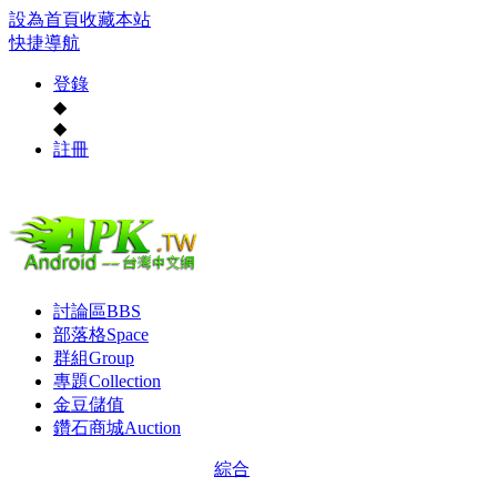
設為首頁
收藏本站
快捷導航
登錄
◆
◆
註冊
討論區
BBS
部落格
Space
群組
Group
專題
Collection
金豆儲值
鑽石商城
Auction
綜合