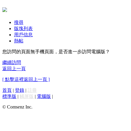
搜尋
版塊列表
用戶信息
熱帖
您訪問的頁面無手機頁面，是否進一步訪問電腦版？
繼續訪問
返回上一頁
[ 點擊這裡返回上一頁 ]
首頁
|
登錄
|
註冊
標準版
|
觸屏版
|
電腦版
|
© Comsenz Inc.