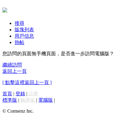
搜尋
版塊列表
用戶信息
熱帖
您訪問的頁面無手機頁面，是否進一步訪問電腦版？
繼續訪問
返回上一頁
[ 點擊這裡返回上一頁 ]
首頁
|
登錄
|
註冊
標準版
|
觸屏版
|
電腦版
|
© Comsenz Inc.