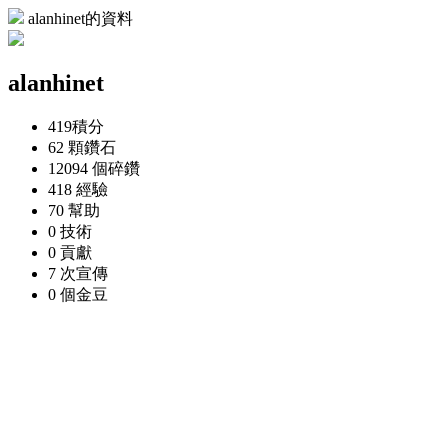
alanhinet的資料
alanhinet
419
積分
62 顆
鑽石
12094 個
碎鑽
418
經驗
70
幫助
0
技術
0
貢獻
7 次
宣傳
0 個
金豆