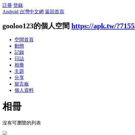
註冊
登錄
Android 台灣中文網
返回首頁
gooloo123的個人空間
https://apk.tw/?715
空間首頁
動態
記錄
日誌
相冊
主題
分享
留言板
個人資料
相冊
沒有可瀏覽的列表