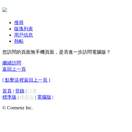
搜尋
版塊列表
用戶信息
熱帖
您訪問的頁面無手機頁面，是否進一步訪問電腦版？
繼續訪問
返回上一頁
[ 點擊這裡返回上一頁 ]
首頁
|
登錄
|
註冊
標準版
|
觸屏版
|
電腦版
|
© Comsenz Inc.