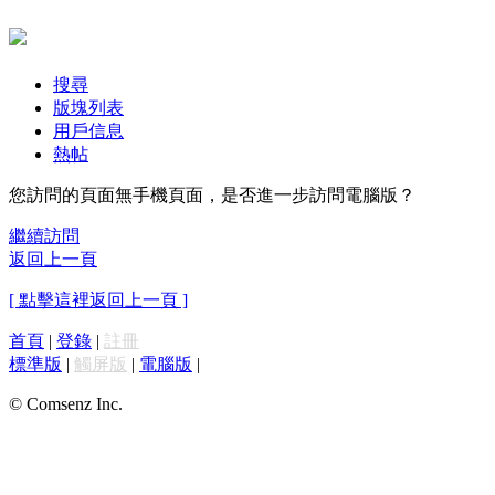
搜尋
版塊列表
用戶信息
熱帖
您訪問的頁面無手機頁面，是否進一步訪問電腦版？
繼續訪問
返回上一頁
[ 點擊這裡返回上一頁 ]
首頁
|
登錄
|
註冊
標準版
|
觸屏版
|
電腦版
|
© Comsenz Inc.