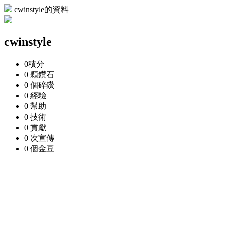
cwinstyle的資料
cwinstyle
0
積分
0 顆
鑽石
0 個
碎鑽
0
經驗
0
幫助
0
技術
0
貢獻
0 次
宣傳
0 個
金豆