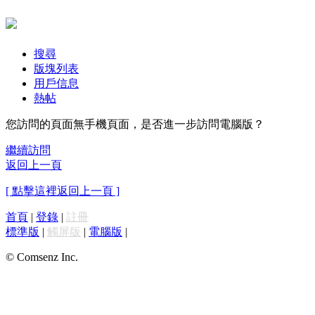
搜尋
版塊列表
用戶信息
熱帖
您訪問的頁面無手機頁面，是否進一步訪問電腦版？
繼續訪問
返回上一頁
[ 點擊這裡返回上一頁 ]
首頁
|
登錄
|
註冊
標準版
|
觸屏版
|
電腦版
|
© Comsenz Inc.