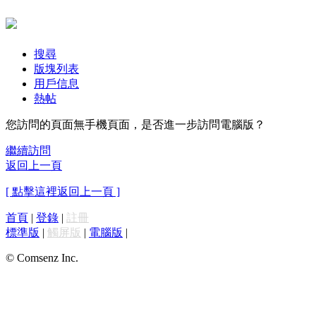
搜尋
版塊列表
用戶信息
熱帖
您訪問的頁面無手機頁面，是否進一步訪問電腦版？
繼續訪問
返回上一頁
[ 點擊這裡返回上一頁 ]
首頁
|
登錄
|
註冊
標準版
|
觸屏版
|
電腦版
|
© Comsenz Inc.