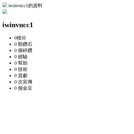
iwinvncc1的資料
iwinvncc1
0
積分
0 顆
鑽石
0 個
碎鑽
0
經驗
0
幫助
0
技術
0
貢獻
0 次
宣傳
0 個
金豆