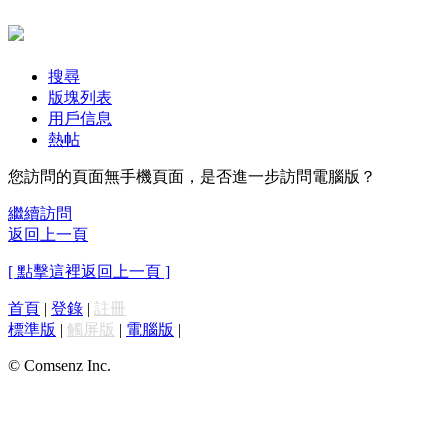
搜尋
版塊列表
用戶信息
熱帖
您訪問的頁面無手機頁面，是否進一步訪問電腦版？
繼續訪問
返回上一頁
[ 點擊這裡返回上一頁 ]
首頁
|
登錄
|
註冊
標準版
|
觸屏版
|
電腦版
|
© Comsenz Inc.