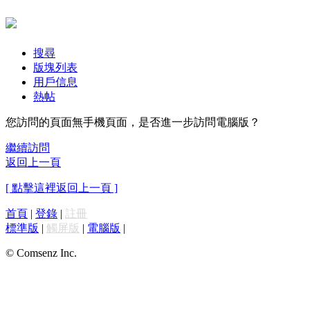
搜尋
版塊列表
用戶信息
熱帖
您訪問的頁面無手機頁面，是否進一步訪問電腦版？
繼續訪問
返回上一頁
[ 點擊這裡返回上一頁 ]
首頁
|
登錄
|
註冊
標準版
|
觸屏版
|
電腦版
|
© Comsenz Inc.